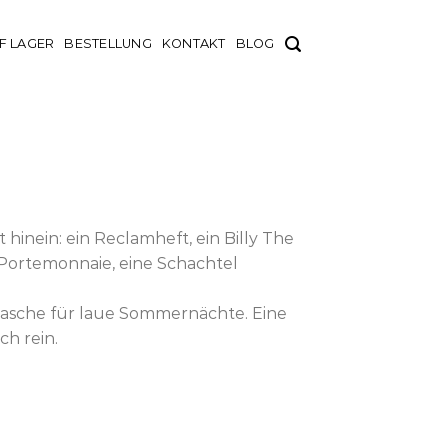
F LAGER
BESTELLUNG
KONTAKT
BLOG
 hinein: ein Reclamheft, ein Billy The
in Portemonnaie, eine Schachtel
tasche für laue Sommernächte. Eine
h rein.