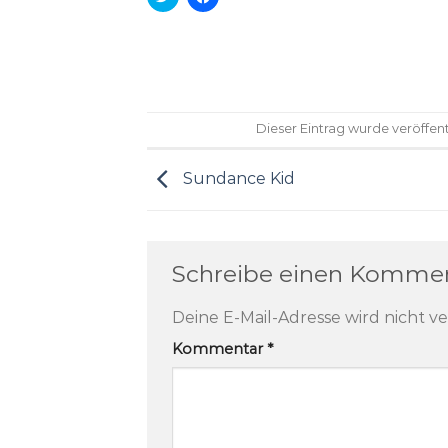
um
um
über
auf
Twitter
Facebook
zu
zu
teilen
teilen
(Wird
(Wird
in
in
neuem
neuem
Fenster
Fenster
geöffnet)
geöffnet)
Dieser Eintrag wurde veröffen
Sundance Kid
Schreibe einen Komme
Deine E-Mail-Adresse wird nicht ve
Kommentar
*