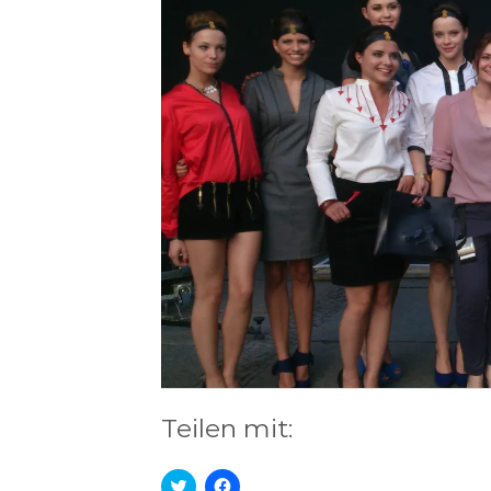
Teilen mit:
Klick,
Klick,