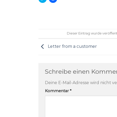
um
um
über
auf
Twitter
Facebook
zu
zu
teilen
teilen
(Wird
(Wird
in
in
neuem
neuem
Fenster
Fenster
geöffnet)
geöffnet)
Dieser Eintrag wurde veröffen
Letter from a customer
Schreibe einen Komme
Deine E-Mail-Adresse wird nicht ve
Kommentar
*